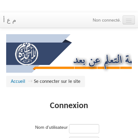
م ع أ
Non connecté.
Accueil
Cours
Messagerie
Français ‎(fr)‎
Accueil
→
Se connecter sur le site
Connexion
Nom d'utilisateur