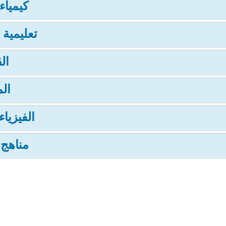
كيمياء 
تعليمية ا
ال
الم
الفيزياء
مناهج 