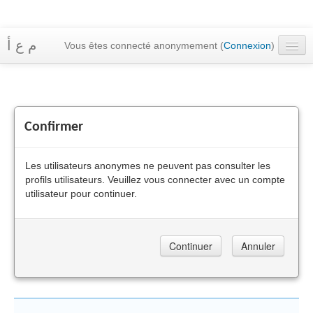
م ع أ
Vous êtes connecté anonymement (
Connexion
)
Accueil
Cours
Confirmer
Messagerie
Français ‎(fr)‎
Les utilisateurs anonymes ne peuvent pas consulter les
profils utilisateurs. Veuillez vous connecter avec un compte
utilisateur pour continuer.