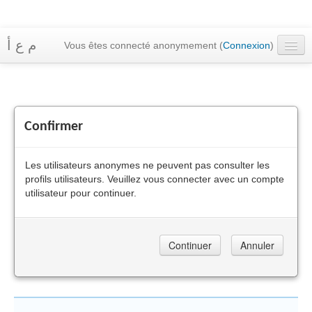
م ع أ
Vous êtes connecté anonymement (
Connexion
)
Accueil
Cours
Confirmer
Messagerie
Français ‎(fr)‎
Les utilisateurs anonymes ne peuvent pas consulter les
profils utilisateurs. Veuillez vous connecter avec un compte
utilisateur pour continuer.