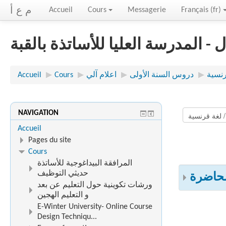
م ع أ
Accueil
Cours
Messagerie
Français ‎(fr)‎
- المدرسة العليا للأساتذة بالقبة
رنسية
▶︎
دروس السنة الأولى
▶︎
اعلام آلي
▶︎
Cours
▶︎
Accueil
NAVIGATION
Accueil
Pages du site
Cours
المرافقة البيداغوجية للأساتذة
حديثي التوظيف
حاضرة
ورشات تكوينية حول التعليم عن بعد
و التعليم الهجين
E-Winter University- Online Course
Design Techniqu...